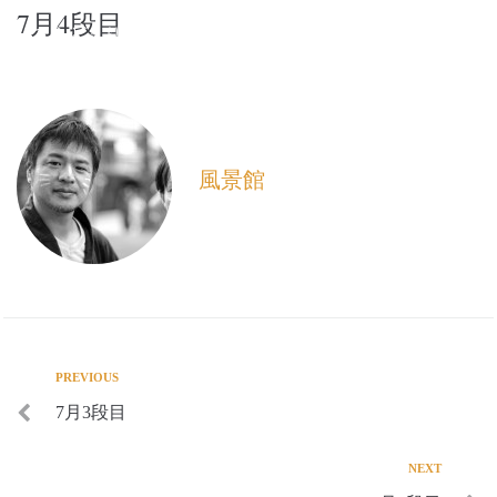
7月4段目
てらどまり温泉 北新館
風景館
PREVIOUS
7月3段目
NEXT