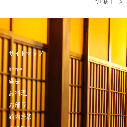
7月5段目
サイトマップ
home
温泉
お料理
お部屋
館内施設