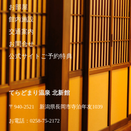
お部屋
館内施設
交通案内
お問合せ
公式サイトご予約特典
てらどまり温泉 北新館
〒940-2521 新潟県長岡市寺泊年友1039
お電話：0258-75-2172